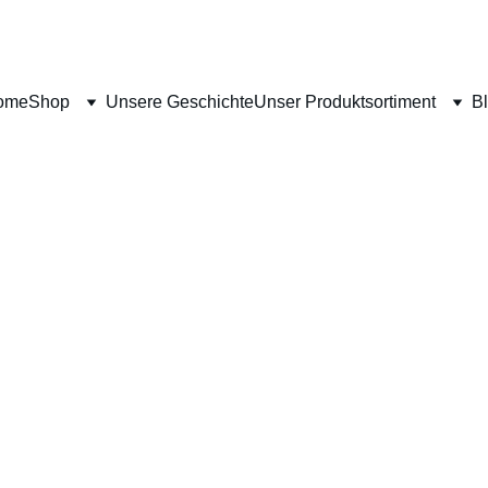
ome
Shop
Unsere Geschichte
Unser Produktsortiment
B
dass Sie sich für unser ät
 (12 ml) entschiede